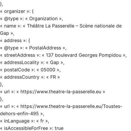
},
« organizer »: {
« @type »: « Organization »,
« name »: « Théâtre La Passerelle – Scène nationale de
Gap »,
« address »: {
« @type »: « PostalAddress »,
« streetAddress »: « 137 boulevard Georges Pompidou »,
« addressLocality »: « Gap »,
« postalCode »: « 05000 »,
« addressCountry »: « FR »
},
« url »: « https://www.theatre-la-passerelle.eu »
},
« url »: « https://www.theatre-la-passerelle.eu/Toustes-
dehors-enfin-495 »,
« inLanguage »: « fr »,
« isAccessibleForFree »: true