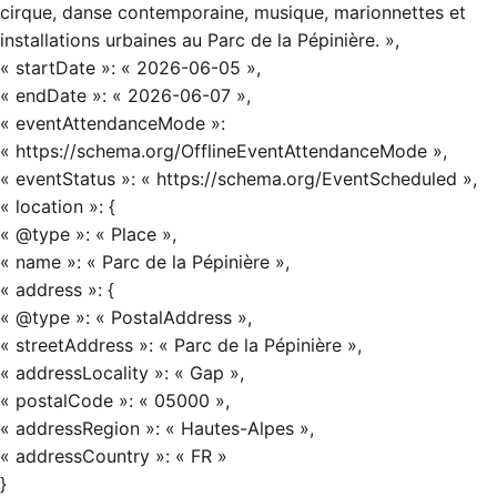
cirque, danse contemporaine, musique, marionnettes et
installations urbaines au Parc de la Pépinière. »,
« startDate »: « 2026-06-05 »,
« endDate »: « 2026-06-07 »,
« eventAttendanceMode »:
« https://schema.org/OfflineEventAttendanceMode »,
« eventStatus »: « https://schema.org/EventScheduled »,
« location »: {
« @type »: « Place »,
« name »: « Parc de la Pépinière »,
« address »: {
« @type »: « PostalAddress »,
« streetAddress »: « Parc de la Pépinière »,
« addressLocality »: « Gap »,
« postalCode »: « 05000 »,
« addressRegion »: « Hautes-Alpes »,
« addressCountry »: « FR »
}