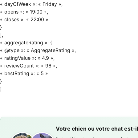
« dayOfWeek »: « Friday »,
« opens »: « 19:00 »,
« closes »: « 22:00 »
}
],
« aggregateRating »: {
« @type »: « AggregateRating »,
« ratingValue »: « 4.9 »,
« reviewCount »: « 96 »,
« bestRating »: « 5 »
}
}
Votre chien ou votre chat est-i