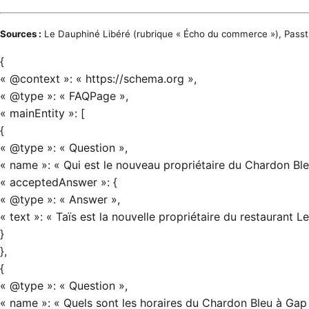
Sources :
Le Dauphiné Libéré
(rubrique « Écho du commerce »),
Passt
{
« @context »: « https://schema.org »,
« @type »: « FAQPage »,
« mainEntity »: [
{
« @type »: « Question »,
« name »: « Qui est le nouveau propriétaire du Chardon Ble
« acceptedAnswer »: {
« @type »: « Answer »,
« text »: « Taïs est la nouvelle propriétaire du restaurant L
}
},
{
« @type »: « Question »,
« name »: « Quels sont les horaires du Chardon Bleu à Gap 