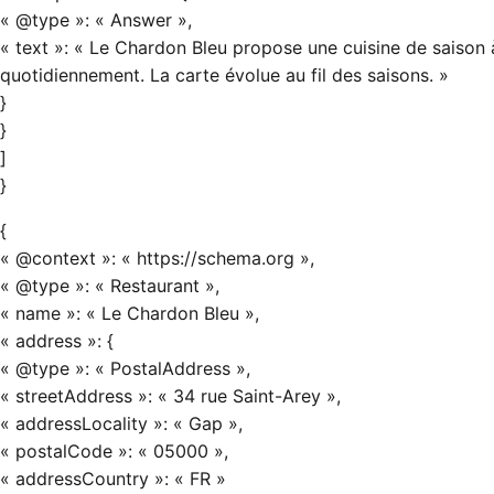
« @type »: « Answer »,
« text »: « Le Chardon Bleu propose une cuisine de saison 
quotidiennement. La carte évolue au fil des saisons. »
}
}
]
}
{
« @context »: « https://schema.org »,
« @type »: « Restaurant »,
« name »: « Le Chardon Bleu »,
« address »: {
« @type »: « PostalAddress »,
« streetAddress »: « 34 rue Saint-Arey »,
« addressLocality »: « Gap »,
« postalCode »: « 05000 »,
« addressCountry »: « FR »