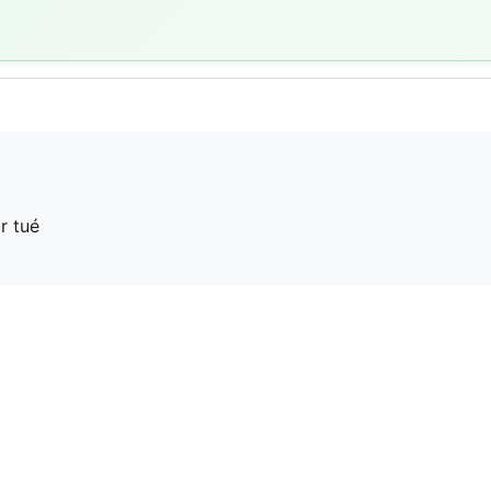
p
r tué