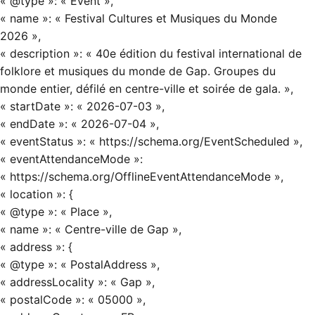
« @type »: « Event »,
« name »: « Festival Cultures et Musiques du Monde
2026 »,
« description »: « 40e édition du festival international de
folklore et musiques du monde de Gap. Groupes du
monde entier, défilé en centre-ville et soirée de gala. »,
« startDate »: « 2026-07-03 »,
« endDate »: « 2026-07-04 »,
« eventStatus »: « https://schema.org/EventScheduled »,
« eventAttendanceMode »:
« https://schema.org/OfflineEventAttendanceMode »,
« location »: {
« @type »: « Place »,
« name »: « Centre-ville de Gap »,
« address »: {
« @type »: « PostalAddress »,
« addressLocality »: « Gap »,
« postalCode »: « 05000 »,