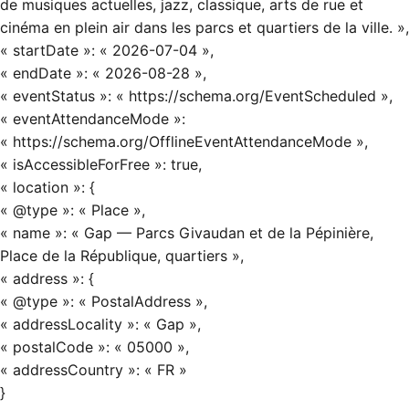
de musiques actuelles, jazz, classique, arts de rue et
cinéma en plein air dans les parcs et quartiers de la ville. »,
« startDate »: « 2026-07-04 »,
« endDate »: « 2026-08-28 »,
« eventStatus »: « https://schema.org/EventScheduled »,
« eventAttendanceMode »:
« https://schema.org/OfflineEventAttendanceMode »,
« isAccessibleForFree »: true,
« location »: {
« @type »: « Place »,
« name »: « Gap — Parcs Givaudan et de la Pépinière,
Place de la République, quartiers »,
« address »: {
« @type »: « PostalAddress »,
« addressLocality »: « Gap »,
« postalCode »: « 05000 »,
« addressCountry »: « FR »
}