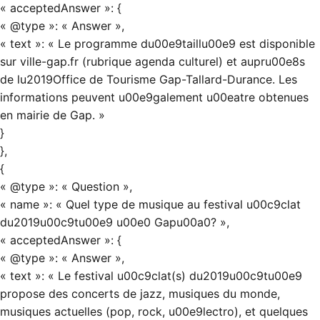
« acceptedAnswer »: {
« @type »: « Answer »,
« text »: « Le programme du00e9taillu00e9 est disponible
sur ville-gap.fr (rubrique agenda culturel) et aupru00e8s
de lu2019Office de Tourisme Gap-Tallard-Durance. Les
informations peuvent u00e9galement u00eatre obtenues
en mairie de Gap. »
}
},
{
« @type »: « Question »,
« name »: « Quel type de musique au festival u00c9clat
du2019u00c9tu00e9 u00e0 Gapu00a0? »,
« acceptedAnswer »: {
« @type »: « Answer »,
« text »: « Le festival u00c9clat(s) du2019u00c9tu00e9
propose des concerts de jazz, musiques du monde,
musiques actuelles (pop, rock, u00e9lectro), et quelques