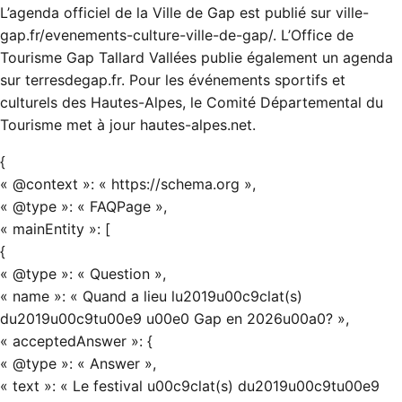
L’agenda officiel de la Ville de Gap est publié sur ville-
gap.fr/evenements-culture-ville-de-gap/. L’Office de
Tourisme Gap Tallard Vallées publie également un agenda
sur terresdegap.fr. Pour les événements sportifs et
culturels des Hautes-Alpes, le Comité Départemental du
Tourisme met à jour hautes-alpes.net.
{
« @context »: « https://schema.org »,
« @type »: « FAQPage »,
« mainEntity »: [
{
« @type »: « Question »,
« name »: « Quand a lieu lu2019u00c9clat(s)
du2019u00c9tu00e9 u00e0 Gap en 2026u00a0? »,
« acceptedAnswer »: {
« @type »: « Answer »,
« text »: « Le festival u00c9clat(s) du2019u00c9tu00e9