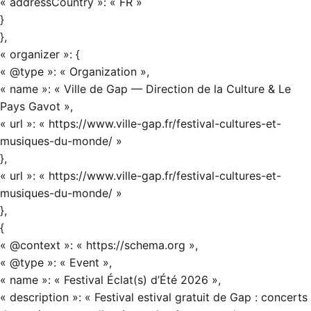
« addressCountry »: « FR »
}
},
« organizer »: {
« @type »: « Organization »,
« name »: « Ville de Gap — Direction de la Culture & Le
Pays Gavot »,
« url »: « https://www.ville-gap.fr/festival-cultures-et-
musiques-du-monde/ »
},
« url »: « https://www.ville-gap.fr/festival-cultures-et-
musiques-du-monde/ »
},
{
« @context »: « https://schema.org »,
« @type »: « Event »,
« name »: « Festival Éclat(s) d’Été 2026 »,
« description »: « Festival estival gratuit de Gap : concerts