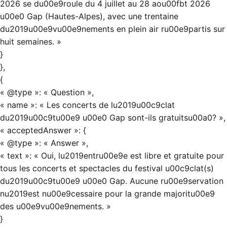
2026 se du00e9roule du 4 juillet au 28 aou00fbt 2026
u00e0 Gap (Hautes-Alpes), avec une trentaine
du2019u00e9vu00e9nements en plein air ru00e9partis sur
huit semaines. »
}
},
{
« @type »: « Question »,
« name »: « Les concerts de lu2019u00c9clat
du2019u00c9tu00e9 u00e0 Gap sont-ils gratuitsu00a0? »,
« acceptedAnswer »: {
« @type »: « Answer »,
« text »: « Oui, lu2019entru00e9e est libre et gratuite pour
tous les concerts et spectacles du festival u00c9clat(s)
du2019u00c9tu00e9 u00e0 Gap. Aucune ru00e9servation
nu2019est nu00e9cessaire pour la grande majoritu00e9
des u00e9vu00e9nements. »
}