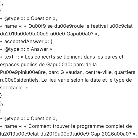
},
{
« @type »: « Question »,
« name »: « Ou00f9 se du00e9roule le festival u00c9clat
du2019u00c9tu00e9 u00e0 Gapu00a0? »,
« acceptedAnswer »: {
« @type »: « Answer »,
« text »: « Les concerts se tiennent dans les parcs et
espaces publics de Gapu00a0: parc de la
Pu00e9piniu00e8re, parc Givaudan, centre-ville, quartiers
ru00e9sidentiels. Le lieu varie selon la date et le type de
spectacle. »
}
},
{
« @type »: « Question »,
« name »: « Comment trouver le programme complet de
lu2019u00c9clat du2019u00c9tu00e9 Gap 2026u00a0? »,