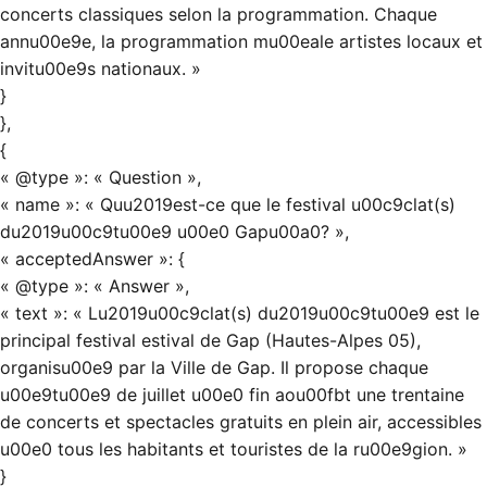
concerts classiques selon la programmation. Chaque
annu00e9e, la programmation mu00eale artistes locaux et
invitu00e9s nationaux. »
}
},
{
« @type »: « Question »,
« name »: « Quu2019est-ce que le festival u00c9clat(s)
du2019u00c9tu00e9 u00e0 Gapu00a0? »,
« acceptedAnswer »: {
« @type »: « Answer »,
« text »: « Lu2019u00c9clat(s) du2019u00c9tu00e9 est le
principal festival estival de Gap (Hautes-Alpes 05),
organisu00e9 par la Ville de Gap. Il propose chaque
u00e9tu00e9 de juillet u00e0 fin aou00fbt une trentaine
de concerts et spectacles gratuits en plein air, accessibles
u00e0 tous les habitants et touristes de la ru00e9gion. »
}