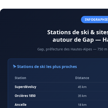
INFOGRAPHIE
Stations de ski & site
autour de Gap — H
Gap, préfecture des Hautes-Alpes — 750 m 
⛷️ Stations de ski les plus proches
Station
Distance
Superdévoluy
45 km
Orcières 1850
35 km
Ancelle
18 km