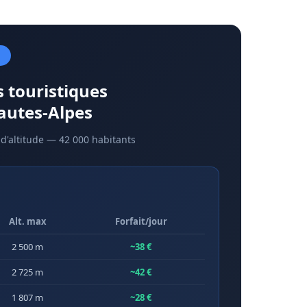
s touristiques
autes-Alpes
d'altitude — 42 000 habitants
Alt. max
Forfait/jour
2 500 m
~38 €
2 725 m
~42 €
1 807 m
~28 €