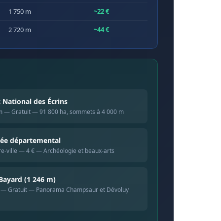
1 750 m
~22 €
2 720 m
~44 €
 National des Écrins
m — Gratuit — 91 800 ha, sommets à 4 000 m
ée départemental
e-ville — 4 € — Archéologie et beaux-arts
Bayard (1 246 m)
 — Gratuit — Panorama Champsaur et Dévoluy