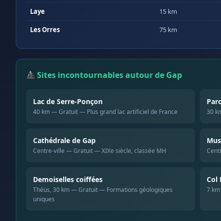
Laye
15 km
Les Orres
75 km
Sites incontournables autour de Gap
Lac de Serre-Ponçon
Parc
40 km — Gratuit — Plus grand lac artificiel de France
30 k
Cathédrale de Gap
Mus
Centre-ville — Gratuit — XIXe siècle, classée MH
Centr
Demoiselles coiffées
Col 
Théüs, 30 km — Gratuit — Formations géologiques
7 km
uniques