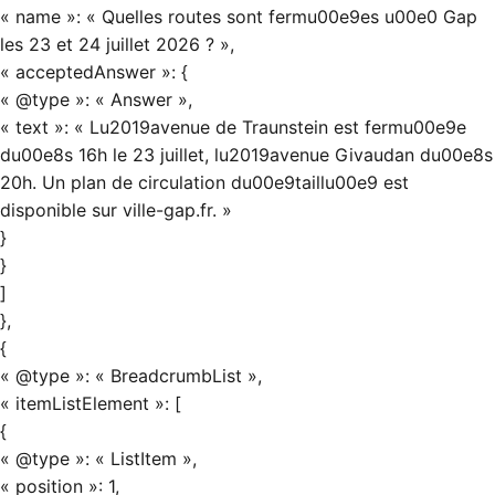
« name »: « Quelles routes sont fermu00e9es u00e0 Gap
les 23 et 24 juillet 2026 ? »,
« acceptedAnswer »: {
« @type »: « Answer »,
« text »: « Lu2019avenue de Traunstein est fermu00e9e
du00e8s 16h le 23 juillet, lu2019avenue Givaudan du00e8s
20h. Un plan de circulation du00e9taillu00e9 est
disponible sur ville-gap.fr. »
}
}
]
},
{
« @type »: « BreadcrumbList »,
« itemListElement »: [
{
« @type »: « ListItem »,
« position »: 1,