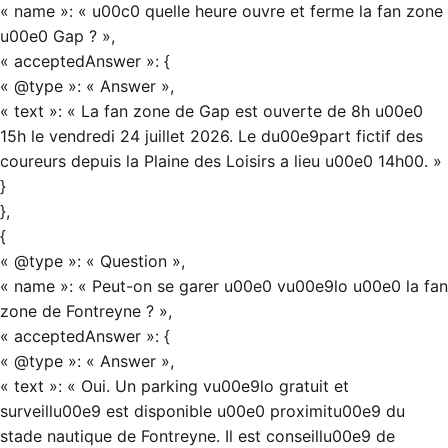
« name »: « u00c0 quelle heure ouvre et ferme la fan zone
u00e0 Gap ? »,
« acceptedAnswer »: {
« @type »: « Answer »,
« text »: « La fan zone de Gap est ouverte de 8h u00e0
15h le vendredi 24 juillet 2026. Le du00e9part fictif des
coureurs depuis la Plaine des Loisirs a lieu u00e0 14h00. »
}
},
{
« @type »: « Question »,
« name »: « Peut-on se garer u00e0 vu00e9lo u00e0 la fan
zone de Fontreyne ? »,
« acceptedAnswer »: {
« @type »: « Answer »,
« text »: « Oui. Un parking vu00e9lo gratuit et
surveillu00e9 est disponible u00e0 proximitu00e9 du
stade nautique de Fontreyne. Il est conseillu00e9 de