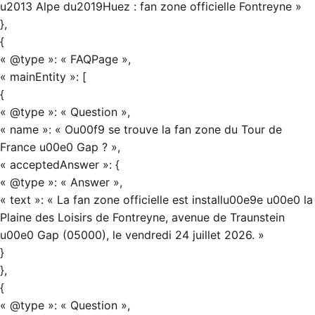
u2013 Alpe du2019Huez : fan zone officielle Fontreyne »
},
{
« @type »: « FAQPage »,
« mainEntity »: [
{
« @type »: « Question »,
« name »: « Ou00f9 se trouve la fan zone du Tour de
France u00e0 Gap ? »,
« acceptedAnswer »: {
« @type »: « Answer »,
« text »: « La fan zone officielle est installu00e9e u00e0 la
Plaine des Loisirs de Fontreyne, avenue de Traunstein
u00e0 Gap (05000), le vendredi 24 juillet 2026. »
}
},
{
« @type »: « Question »,