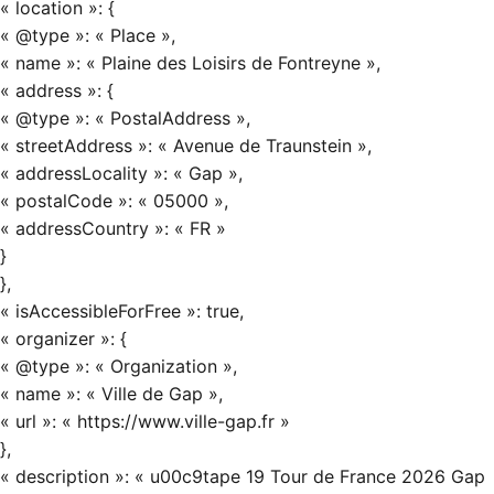
« location »: {
« @type »: « Place »,
« name »: « Plaine des Loisirs de Fontreyne »,
« address »: {
« @type »: « PostalAddress »,
« streetAddress »: « Avenue de Traunstein »,
« addressLocality »: « Gap »,
« postalCode »: « 05000 »,
« addressCountry »: « FR »
}
},
« isAccessibleForFree »: true,
« organizer »: {
« @type »: « Organization »,
« name »: « Ville de Gap »,
« url »: « https://www.ville-gap.fr »
},
« description »: « u00c9tape 19 Tour de France 2026 Gap