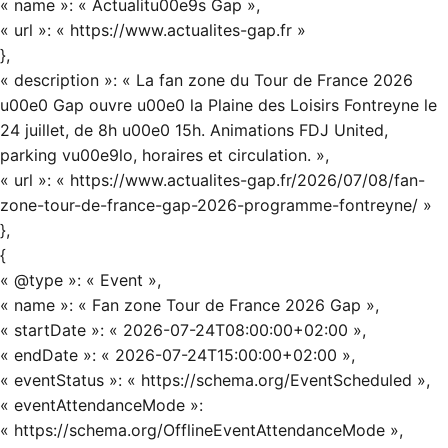
« name »: « Actualitu00e9s Gap »,
« url »: « https://www.actualites-gap.fr »
},
« description »: « La fan zone du Tour de France 2026
u00e0 Gap ouvre u00e0 la Plaine des Loisirs Fontreyne le
24 juillet, de 8h u00e0 15h. Animations FDJ United,
parking vu00e9lo, horaires et circulation. »,
« url »: « https://www.actualites-gap.fr/2026/07/08/fan-
zone-tour-de-france-gap-2026-programme-fontreyne/ »
},
{
« @type »: « Event »,
« name »: « Fan zone Tour de France 2026 Gap »,
« startDate »: « 2026-07-24T08:00:00+02:00 »,
« endDate »: « 2026-07-24T15:00:00+02:00 »,
« eventStatus »: « https://schema.org/EventScheduled »,
« eventAttendanceMode »:
« https://schema.org/OfflineEventAttendanceMode »,